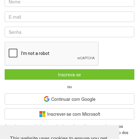
Inscreva-se
ou
Continuar com Google
Inscrever-se com Microsoft
Ao submeter os dados através desse formulário concorda com os
Termos de utilização
e dá seu consentimento ao processamento dos
seus dados pessoais. O seu consentimento pode
ser retirado
a
This website uses cookies to ensure you get