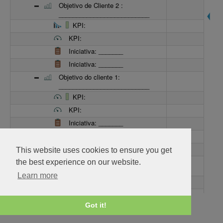
Objetivo de Cliente 2 :
__________________________
KPI:
KPI:
Iniciativa: _______
Iniciativa: _______
Objetivo do cliente 1:
__________________________
KPI:
KPI:
Iniciativa: _______
Iniciativa: _______
Perspetiva de Processo Interno
This website uses cookies to ensure you get
Objetivo interno 1 :
the best experience on our website.
__________________________
Learn more
KPI:
KPI:
Got it!
Iniciativa: _______
Iniciativa: _______