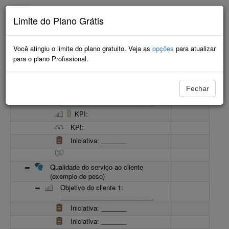
Limite do Plano Grátis
Minimalista
Você atingiu o limite do plano gratuito. Veja as
opções
para atualizar
Nome
Progresso
para o plano Profissional.
Modelo de Mapa Estratégico
Perspectiva Financeira
Fechar
Meta financeira 1 :
__________________________
KPI:
KPI:
Iniciativa: _______
Qualidade do serviço ao cliente
(exemplo de peso)
Objetivo do cliente 1:
__________________________
Iniciativa: _______
Iniciativa: _______