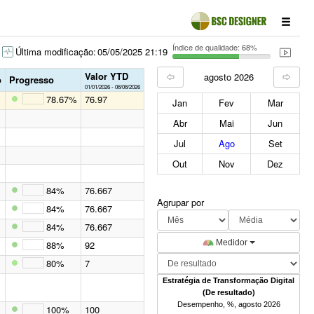
Índice de qualidade: 68%
Última modificação:
05/05/2025 21:19
Valor YTD
agosto 2026
o
Progresso
01/01/2026 - 08/08/2026
78.67%
76.97
Jan
Fev
Mar
Abr
Mai
Jun
Jul
Ago
Set
Out
Nov
Dez
84%
76.667
Agrupar por
84%
76.667
84%
76.667
Medidor
88%
92
80%
7
Estratégia de Transformação Digital