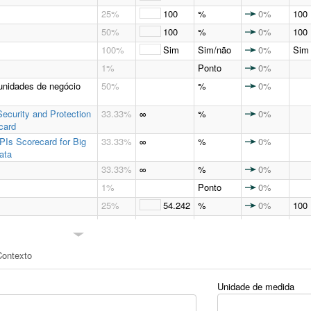
as as unidades de
50%
%
0%
50%
100
%
0%
100
25%
100
%
0%
100
50%
100
%
0%
100
100%
Sim
Sim/não
0%
Sim
1%
Ponto
0%
 unidades de negócio
50%
%
0%
ecurity and Protection
33.33%
∞
%
0%
card
PIs Scorecard for Big
33.33%
∞
%
0%
ata
33.33%
∞
%
0%
1%
Ponto
0%
25%
54.242
%
0%
100
33.33%
Ponto
0%
1%
Ponto
0%
Contexto
33.33%
15.152
%
0%
100
eis para análise
100%
30
minuto(s)
0%
2