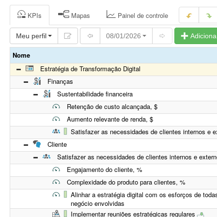
Tentando conectar... Nenhuma alteração será salva até que a conexã
KPIs
Mapas
Painel de controle
Meu perfil
08/01/2026
Adiciona
Nome
Estratégia de Transformação Digital
Finanças
Sustentabilidade financeira
Retenção de custo alcançada, $
Aumento relevante de renda, $
Satisfazer as necessidades de clientes internos e e
Cliente
Satisfazer as necessidades de clientes internos e exter
Engajamento do cliente, %
Complexidade do produto para clientes, %