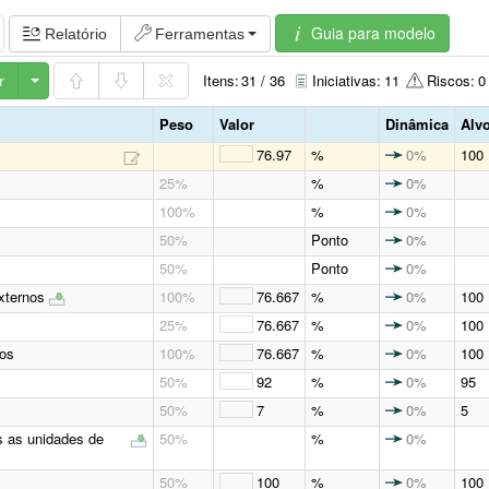
o seja restaurada.
Guia para modelo
Relatório
Ferramentas
Itens:
31 / 36
Iniciativas:
11
Riscos:
0
r
Peso
Valor
Dinâmica
Alv
76.97
%
0%
100
25%
%
0%
100%
%
0%
50%
Ponto
0%
50%
Ponto
0%
xternos
100%
76.667
%
0%
100
25%
76.667
%
0%
100
nos
100%
76.667
%
0%
100
50%
92
%
0%
95
50%
7
%
0%
5