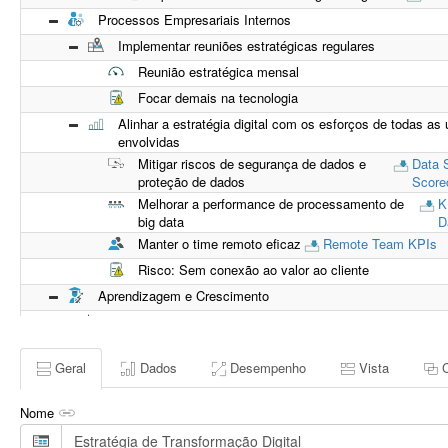
Alinhar a estratégia digital com os esforços de tod
negócio envolvidas
Implementar reuniões estratégicas regulares
Processos Empresariais Internos
Implementar reuniões estratégicas regulares
Reunião estratégica mensal
Focar demais na tecnologia
Alinhar a estratégia digital com os esforços de todas as
envolvidas
Mitigar riscos de segurança de dados e
Data S
proteção de dados
Score
Melhorar a performance de processamento de
K
big data
D
Manter o time remoto eficaz
Remote Team KPIs
Risco: Sem conexão ao valor ao cliente
Aprendizagem e Crescimento
Implementar a cultura de decisões baseadas em dados
Métricas de vaidade; manipulação de KPIs
Geral
Dados
Desempenho
Vista
Implementar ferramentas de automação de estratégia
Tempo necessário para que os dados fiquem disponív