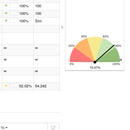
(De resultado)
Desempenho, %, agosto 2026
100%
100
100%
100
100%
100
100%
Sim
∞
∞
∞
∞
76.97%
∞
∞
52.02%
54.242
15.15%
15.152
15.15%
30